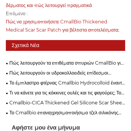
δέρματος και πώς λειτουργεί πραγματικά
Επόμενο :
Πώς να χρησιμοποιήσετε CmallBio Thickened
Medical Scar Scar Patch για βέλτιστα αποτελέσματα;
Σχετικά Νέα
Πώς λειτουργούν τα επιθέματα σπυριών CmallBio για
καθαρότερο δέρμα κατά τη διάρκεια της νύχτας;
Πώς λειτουργούν οι υδροκολλοειδείς επίδεσμοι
Cmallbio: Γιατί η "Υγρή επούλωση" είναι καλύτερη από
Το έμπλαστρο φτέρνας Cmallbio Hydrocolloid έναντι
την "ξηρή αφρόκρεμα";
των κανονικών επιδέσμων: Γιατί θεραπεύουν τις
Τι να κάνετε για τις κόκκινες ουλές και τις φαγούρες; Το
φουσκάλες πιο γρήγορα;
φύλλο ουλής CmallBio Silicone Gel μπορεί να
Cmallbio-CICA Thickened Gel Silicone Scar Sheet:
βοηθήσει
Μια κορυφαία επιλογή για μεταχειρουργική φροντίδα
Το Cmallbio επαναχρησιμοποιήσιμο τζελ σιλικόνης
ουλών
κερδίζει παγκόσμια έλξη στις ιατρικές αγορές
Αφήστε μου ένα μήνυμα