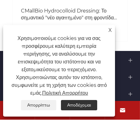
CMallBio Hydrocolloid Dressing: Το
σημαντικό "νέο αγαπημένο" στη φροντίδα
των πληγών
Δείτε περισσότερα >>
X
Χρησιμοποιούμε cookies για να σας
προσφέρουμε καλύτερη εμπειρία
περιήγησης, να αναλύσουμε την
Σχετικά με εμάς
επισκεψιμότητα του ιστότοπου και να
εξατομικεύσουμε το περιεχόμενο.
Προϊόντα
Χρησιμοποιώντας αυτόν τον ιστότοπο,
συμφωνείτε με τη χρήση των cookies από
Επικοινωνήστε μαζί μας
εμάς.
Πολιτική Απορρήτου
Απορρίπτω
Αποδέχομαι
ΑΚΟΛΟΥΘΗΣΕ ΜΑΣ



