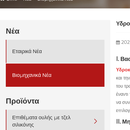
Υδρο
Νέα
202
Εταιρικά Νέα
I. Β
Υδροκ
Βιομηχανικά Νέα
και τη
του τρ
έναντι
Προϊόντα
να συν
επιλογ
Επιθέματα ουλής με τζελ

II. 
σιλικόνης