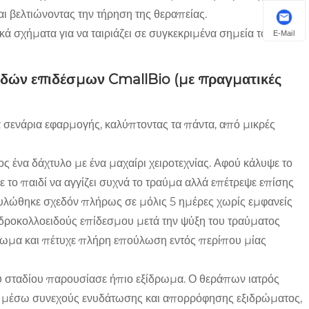
ι βελτιώνοντας την τήρηση της θεραπείας.
κά σχήματα για να ταιριάζει σε συγκεκριμένα σημεία του
E-Mail
οειδών επιδέσμων CmallBio (με πραγματικές
ά σενάρια εφαρμογής, καλύπτοντας τα πάντα, από μικρές
ος ένα δάχτυλο με ένα μαχαίρι χειροτεχνίας. Αφού κάλυψε το
 το παιδί να αγγίζει συχνά το τραύμα αλλά επέτρεψε επίσης
λώθηκε σχεδόν πλήρως σε μόλις 5 ημέρες χωρίς εμφανείς
υδροκολλοειδούς επίδεσμου μετά την ψύξη του τραύματος
ρωμα και πέτυχε πλήρη επούλωση εντός περίπου μίας
υ σταδίου παρουσίασε ήπιο εξίδρωμα. Ο θεράπων ιατρός
: μέσω συνεχούς ενυδάτωσης και απορρόφησης εξιδρώματος,