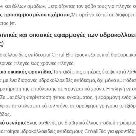
ν και άλλων ομάδων, μετριάζοντας τον φόβο τους για πληγές κα
ος προσαρμοσμένου σχήματος:
Μπορεί να κοπεί σε διαφορετι
τος (π.
Κλινικές και οικιακές εφαρμογές των υδροκολλ
ς)
οκολλοειδείς επίδεσμοι CmallBio έχουν εξαιρετικά διαφορετικ
ρινές πληγές έως χρόνιες πληγές:
ριο οικιακής φροντίδας:
Το παιδί μιας μητέρας έκοψε κατά λάθ
 με ένα διαφανές υδροκολλοειδές επίδεσμο, όχι μόνο εμπόδισε
ρατήρηση της επούλωσης σε πραγματικό χρόνο. Η πληγή επου
 Σε μια άλλη περίπτωση ήπιου εγκαύματος, η εφαρμογή ενός 
φισε αποτελεσματικά τον πόνο, απορρόφησε γρήγορα το εξίδ
άδας.
ικό σενάριο:
Ένας ασθενής με διαβητικό έλκος ποδιού πρώιμο
οποίησε υδροκολλοειδείς επιδέσμους CmallBio για φροντίδα