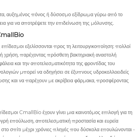
ητα, αυξημένος πόνος ή δύσοσμο εξίδρωμα γύρω από το
εια για να αποτρέψετε την επιδείνωση της μόλυνσης.
CmallBio
ς επίδεσμοι εξελίσσονται προς τη λειτουργικοποίηση: πολλοί
νική χρήση, παρέχοντας πρόσθετη βακτηριακή αναστολή
άλεια και την αποτελεσματικότητα της φροντίδας του
νολογιών μπορεί να οδηγήσει σε έξυπνους υδροκολλοειδείς
ης και να παρέχουν με ακρίβεια φάρμακα, προσφέροντας
δεσμοι CmallBio έχουν γίνει μια καινοτόμος επιλογή για τη
υγρή επούλωση, αποτελεσματική προστασία και ευρεία
στο σπίτι μέχρι χρόνιες πληγές που δύσκολα επουλώνονται -