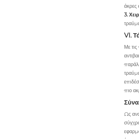
άκρες
3. Χε
τραύμα
VI. 
Με τις
αντιβα
παράλλ
τραύμα
επιδέ
πιο ακ
Σύν
Ως ανα
σύγχρο
εφαρμο