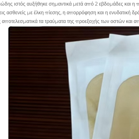
ιώδης ιστός αυξήθηκε σημαντικά μετά από 2 εβδομάδες και η π
εις ασθενείς με έλκη πίεσης, η απορρόφηση και η ενυδατική
 αποτελεσματικά τα τραύματα της προεξοχής των οστών και α