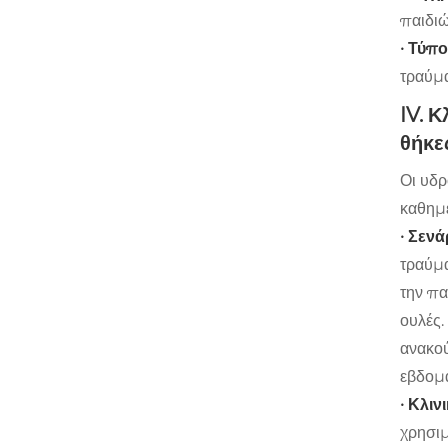
παιδιώ
· Τύπ
τραύμα
IV. 
θήκε
Οι υδρ
καθημε
· Σενά
τραύμα
την πα
ουλές.
ανακού
εβδομ
· Κλιν
χρησιμ