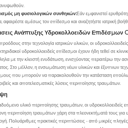
 ανυψωθούν.
ιρισμός μη φυσιολογικών συνθηκών:
Εάν εμφανιστεί ερυθρότ
, αφαιρέστε αμέσως τον επίδεσμο και αναζητήστε ιατρική βοήθ
Τάσεις Ανάπτυξης Υδροκολλοειδών Επιδέσμων 
 προόδους στην τεχνολογία ιατρικών υλικών, οι υδροκολλοειδεί
κτηριδακοί υδροκολλοειδείς επίδεσμοι έχουν ήδη τεθεί σε κλι
ηλα με την κλειστή ενυδάτωση, ενισχύοντας περαιτέρω την ασφ
τος. Στο μέλλον, η ενσωμάτωση νέων υλικών και έξυπνων τεχ
σμους που μπορούν να παρακολουθούν την κατάσταση επούλωσ
ριβείς και αποτελεσματικές λύσεις περιποίησης τραυμάτων.
αψη
δυόμενο υλικό περιποίησης τραυμάτων, οι υδροκολλοειδείς επί
νη περιποίηση τραυμάτων χάρη στα πλεονεκτήματά τους για 
γή. Πολυάριθμες πρακτικές περιπτώσεις - από μικρές πληγές 