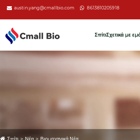
austin.yang@cmallbio.com
8613810205918
Σπίτι
Σχετικά με εμ
Σπίτι
Νέα
Βιομηχανικά Νέα