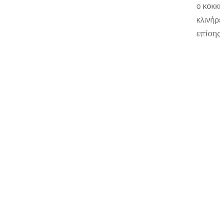
ο κοκκ
κλινήρ
επίσης