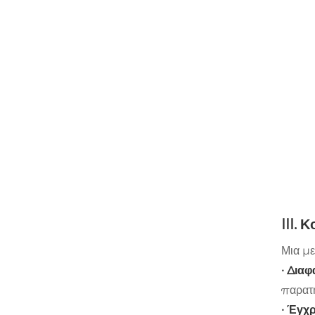
III.
Μια με
· Διαφ
παρατη
· Έγχ