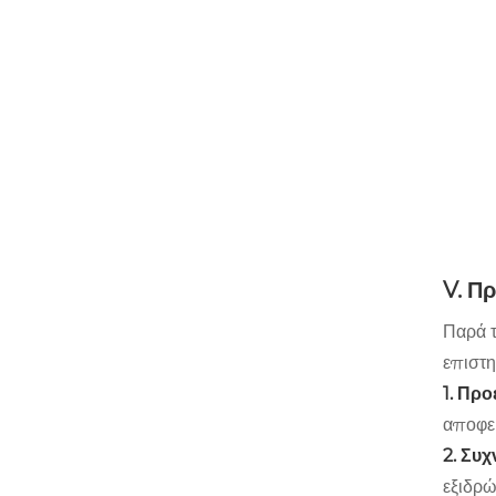
V. Π
Παρά τ
επιστη
1. Πρ
αποφεύ
2. Συ
εξιδρώ