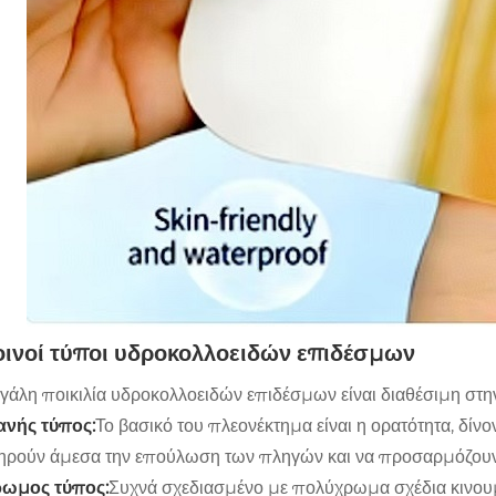
 Κοινοί τύποι υδροκολλοειδών επιδέσμων
γάλη ποικιλία υδροκολλοειδών επιδέσμων είναι διαθέσιμη στη
ανής τύπος:
Το βασικό του πλεονέκτημα είναι η ορατότητα, δίν
ρούν άμεσα την επούλωση των πληγών και να προσαρμόζουν έ
ρωμος τύπος:
Συχνά σχεδιασμένο με πολύχρωμα σχέδια κινου