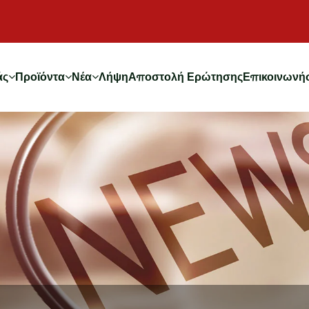
άς
Προϊόντα
Νέα
Λήψη
Αποστολή Ερώτησης
Επικοινωνήσ