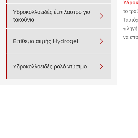
Υδροκ
το τρα
Υδροκολλοειδές έμπλαστρο για

τακούνια
Ταυτόχ
πληγή.
να επο
Επίθεμα ακμής Hydrogel

Υδροκολλοειδές ρολό ντύσιμο
