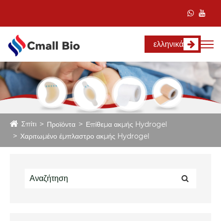
ελληνικά
Σπίτι
Προϊόντα
Επίθεμα ακμής Hydrogel
Χαριτωμένο έμπλαστρο ακμής Hydrogel