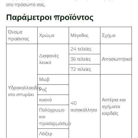
στο πρόσωπό σας.
Παράμετροι προϊόντος
Όνομα
Χρώμα
Μέγεθος
Σχήμα
προϊόντος
24 τελείες
Διαφανές
36 τελείες
Αποσιωπητικά
λευκό
72 τελείες
Μωβ
Υδροκολλοειδές
Ροζ
στο σπυράκι
κυανό
Αστέρια και
40
σχήματα
Πολύχρωμο
αυτοκόλλητα
καρδιάς
και
προσαρμόσιμο
Λέιζερ