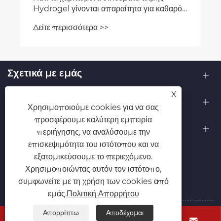
Hydrogel γίνονται απαραίτητα για καθαρό
δέρμα;
Δείτε περισσότερα >>
Σχετικά με εμάς
X
Προϊόντα
Χρησιμοποιούμε cookies για να σας
προσφέρουμε καλύτερη εμπειρία
Επικοινωνήστε μαζί μας
περιήγησης, να αναλύσουμε την
επισκεψιμότητα του ιστότοπου και να
ΑΚΟΛΟΥΘΗΣΕ ΜΑΣ
εξατομικεύσουμε το περιεχόμενο.
Χρησιμοποιώντας αυτόν τον ιστότοπο,
συμφωνείτε με τη χρήση των cookies από
εμάς.
Πολιτική Απορρήτου
Απορρίπτω
Αποδέχομαι
Πνευματικά δικαιώματα © 2025 Taizhou Cmall